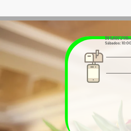
Calle José Cúbi
España
Horario:
922 200 652
De lunes a vier
Sábados: 10:00