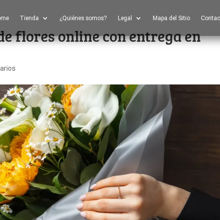
ome
Tienda
¿Quiénes somos?
Legal
Mapa del Sitio
Contac
 flores online con entrega en
arios