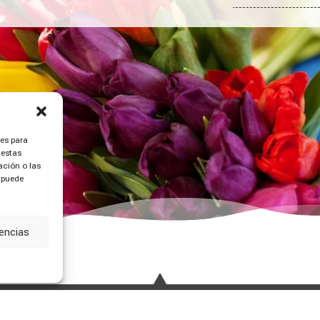
ies para
 estas
ción o las
, puede
rencias