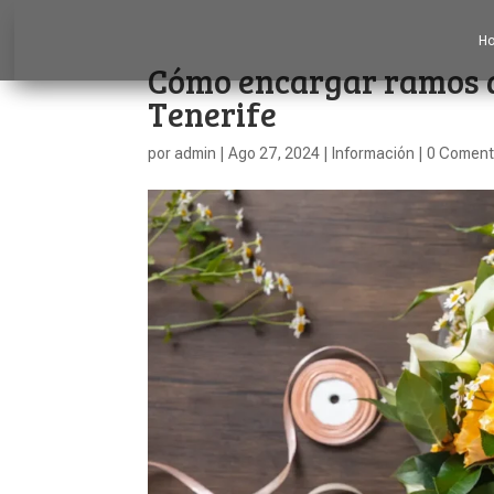
H
Cómo encargar ramos de
Tenerife
por
admin
|
Ago 27, 2024
|
Información
|
0 Coment